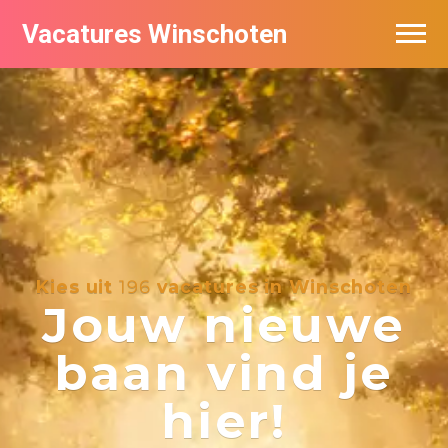
Vacatures Winschoten
Vacatures per bedrijf in Winschoten
Nieuwsbrief feed
Kies uit
196
vacatures in Winschoten
Jouw nieuwe
baan vind je
hier!