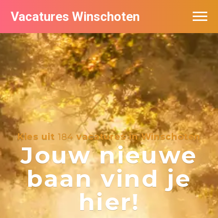
Vacatures Winschoten
Vacatures per bedrijf in Winschoten
Nieuwsbrief feed
Kies uit
184
vacatures in Winschoten
Jouw nieuwe
baan vind je
hier!