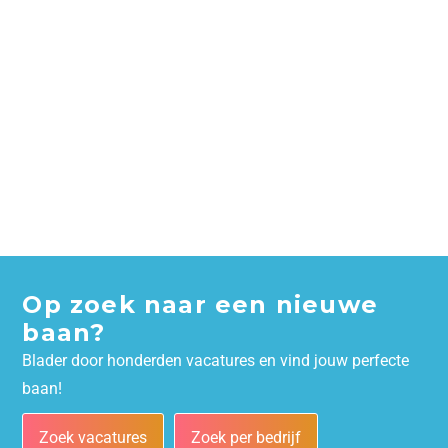
Op zoek naar een nieuwe
baan?
Blader door honderden vacatures en vind jouw perfecte
baan!
Zoek vacatures
Zoek per bedrijf