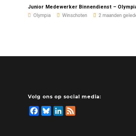
Junior Medewerker Binnendienst – Olympi
Olympia
Winschoten
2 maanden gelede
Volg ons op social media:
F
Bl
Li
F
a
u
n
ee
ce
es
ke
d