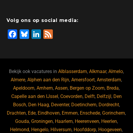
Volg ons op social media:
F
Bl
Li
F
a
u
n
e
c
e
k
e
e
s
e
d
b
ky
dI
Bekijk ook vacatures in
Alblasserdam
,
Alkmaar
,
Almelo
,
o
n
Almere
,
Alphen aan den Rijn
,
Amersfoort
,
Amsterdam
,
Apeldoorn
,
Arnhem
,
Assen
,
Bergen op Zoom
,
Breda
,
o
Capelle aan den IJssel
,
Coevorden
,
Delft
,
Delfzijl
,
Den
k
Bosch
,
Den Haag
,
Deventer
,
Doetinchem
,
Dordrecht
,
Drachten
,
Ede
,
Eindhoven
,
Emmen
,
Enschede
,
Gorinchem
,
Gouda
,
Groningen
,
Haarlem
,
Heerenveen
,
Heerlen
,
Helmond
,
Hengelo
,
Hilversum
,
Hoofddorp
,
Hoogeveen
,