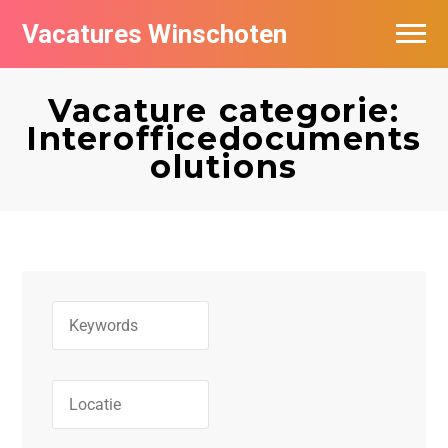
Vacatures Winschoten
Vacatures per bedrijf in Winschoten
Vacature categorie:
Nieuwsbrief feed
Interofficedocuments
olutions