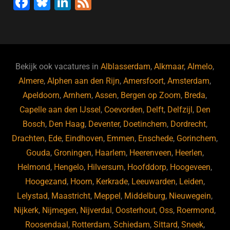
F
Bl
Li
F
a
u
n
e
c
e
k
e
e
s
e
d
b
ky
dI
Bekijk ook vacatures in
Alblasserdam
,
Alkmaar
,
Almelo
,
o
n
Almere
,
Alphen aan den Rijn
,
Amersfoort
,
Amsterdam
,
Apeldoorn
,
Arnhem
,
Assen
,
Bergen op Zoom
,
Breda
,
o
Capelle aan den IJssel
,
Coevorden
,
Delft
,
Delfzijl
,
Den
k
Bosch
,
Den Haag
,
Deventer
,
Doetinchem
,
Dordrecht
,
Drachten
,
Ede
,
Eindhoven
,
Emmen
,
Enschede
,
Gorinchem
,
Gouda
,
Groningen
,
Haarlem
,
Heerenveen
,
Heerlen
,
Helmond
,
Hengelo
,
Hilversum
,
Hoofddorp
,
Hoogeveen
,
Hoogezand
,
Hoorn
,
Kerkrade
,
Leeuwarden
,
Leiden
,
Lelystad
,
Maastricht
,
Meppel
,
Middelburg
,
Nieuwegein
,
Nijkerk
,
Nijmegen
,
Nijverdal
,
Oosterhout
,
Oss
,
Roermond
,
Roosendaal
,
Rotterdam
,
Schiedam
,
Sittard
,
Sneek
,