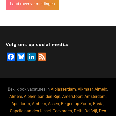
Laad meer vermeldingen
Volg ons op social media:
F
Bl
Li
F
a
u
n
e
c
e
k
e
e
s
e
d
b
ky
dI
Bekijk ook vacatures in
Alblasserdam
,
Alkmaar
,
Almelo
,
o
n
Almere
,
Alphen aan den Rijn
,
Amersfoort
,
Amsterdam
,
Apeldoorn
,
Arnhem
,
Assen
,
Bergen op Zoom
,
Breda
,
o
Capelle aan den IJssel
,
Coevorden
,
Delft
,
Delfzijl
,
Den
k