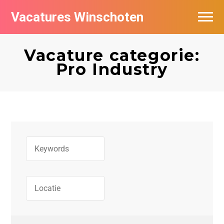
Vacatures Winschoten
Vacatures per bedrijf in Winschoten
Vacature categorie:
Nieuwsbrief feed
Pro Industry