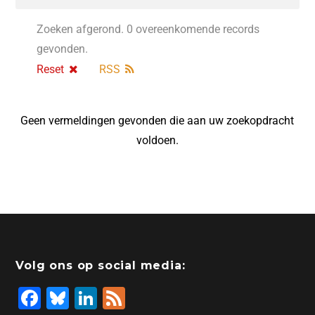
Zoeken afgerond. 0 overeenkomende records
gevonden.
Reset
RSS
Geen vermeldingen gevonden die aan uw zoekopdracht
voldoen.
Volg ons op social media:
F
Bl
Li
F