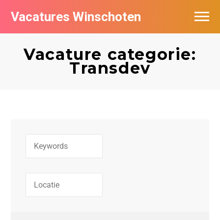
Vacatures Winschoten
Vacatures per bedrijf in Winschoten
Vacature categorie:
Nieuwsbrief feed
Transdev