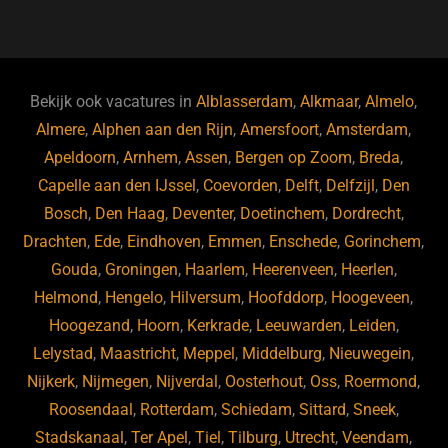
a
u
n
e
c
e
k
e
e
s
e
d
b
ky
dI
Bekijk ook vacatures in
Alblasserdam
,
Alkmaar
,
Almelo
,
o
n
Almere
,
Alphen aan den Rijn
,
Amersfoort
,
Amsterdam
,
Apeldoorn
,
Arnhem
,
Assen
,
Bergen op Zoom
,
Breda
,
o
Capelle aan den IJssel
,
Coevorden
,
Delft
,
Delfzijl
,
Den
k
Bosch
,
Den Haag
,
Deventer
,
Doetinchem
,
Dordrecht
,
Drachten
,
Ede
,
Eindhoven
,
Emmen
,
Enschede
,
Gorinchem
,
Gouda
,
Groningen
,
Haarlem
,
Heerenveen
,
Heerlen
,
Helmond
,
Hengelo
,
Hilversum
,
Hoofddorp
,
Hoogeveen
,
Hoogezand
,
Hoorn
,
Kerkrade
,
Leeuwarden
,
Leiden
,
Lelystad
,
Maastricht
,
Meppel
,
Middelburg
,
Nieuwegein
,
Nijkerk
,
Nijmegen
,
Nijverdal
,
Oosterhout
,
Oss
,
Roermond
,
Roosendaal
,
Rotterdam
,
Schiedam
,
Sittard
,
Sneek
,
Stadskanaal
,
Ter Apel
,
Tiel
,
Tilburg
,
Utrecht
,
Veendam
,