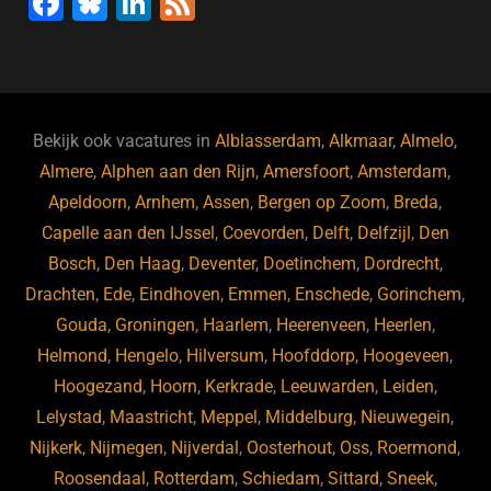
F
Bl
Li
F
a
u
n
e
c
e
k
e
e
s
e
d
b
ky
dI
Bekijk ook vacatures in
Alblasserdam
,
Alkmaar
,
Almelo
,
o
n
Almere
,
Alphen aan den Rijn
,
Amersfoort
,
Amsterdam
,
Apeldoorn
,
Arnhem
,
Assen
,
Bergen op Zoom
,
Breda
,
o
Capelle aan den IJssel
,
Coevorden
,
Delft
,
Delfzijl
,
Den
k
Bosch
,
Den Haag
,
Deventer
,
Doetinchem
,
Dordrecht
,
Drachten
,
Ede
,
Eindhoven
,
Emmen
,
Enschede
,
Gorinchem
,
Gouda
,
Groningen
,
Haarlem
,
Heerenveen
,
Heerlen
,
Helmond
,
Hengelo
,
Hilversum
,
Hoofddorp
,
Hoogeveen
,
Hoogezand
,
Hoorn
,
Kerkrade
,
Leeuwarden
,
Leiden
,
Lelystad
,
Maastricht
,
Meppel
,
Middelburg
,
Nieuwegein
,
Nijkerk
,
Nijmegen
,
Nijverdal
,
Oosterhout
,
Oss
,
Roermond
,
Roosendaal
,
Rotterdam
,
Schiedam
,
Sittard
,
Sneek
,