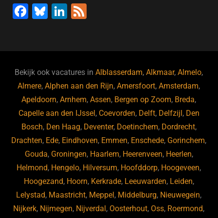
F
Bl
Li
F
a
u
n
e
c
e
k
e
e
s
e
d
b
ky
dI
Bekijk ook vacatures in
Alblasserdam
,
Alkmaar
,
Almelo
,
o
n
Almere
,
Alphen aan den Rijn
,
Amersfoort
,
Amsterdam
,
Apeldoorn
,
Arnhem
,
Assen
,
Bergen op Zoom
,
Breda
,
o
Capelle aan den IJssel
,
Coevorden
,
Delft
,
Delfzijl
,
Den
k
Bosch
,
Den Haag
,
Deventer
,
Doetinchem
,
Dordrecht
,
Drachten
,
Ede
,
Eindhoven
,
Emmen
,
Enschede
,
Gorinchem
,
Gouda
,
Groningen
,
Haarlem
,
Heerenveen
,
Heerlen
,
Helmond
,
Hengelo
,
Hilversum
,
Hoofddorp
,
Hoogeveen
,
Hoogezand
,
Hoorn
,
Kerkrade
,
Leeuwarden
,
Leiden
,
Lelystad
,
Maastricht
,
Meppel
,
Middelburg
,
Nieuwegein
,
Nijkerk
,
Nijmegen
,
Nijverdal
,
Oosterhout
,
Oss
,
Roermond
,