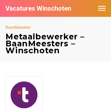
Vacatures Winschoten
Vacatures per bedrijf in Winschoten
BaanMeesters
Nieuwsbrief feed
Metaalbewerker –
BaanMeesters –
Winschoten