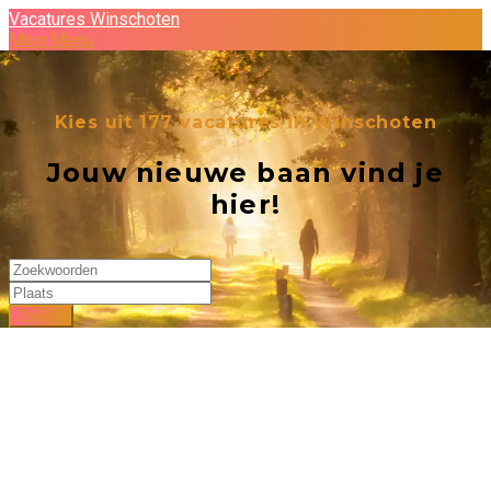
Vacatures Winschoten
Main Menu
Kies uit
177
vacatures in Winschoten
Jouw nieuwe baan vind je
hier!