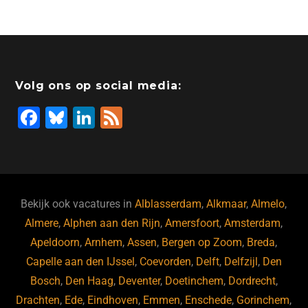
Volg ons op social media:
F
Bl
Li
F
a
u
n
e
c
e
k
e
e
s
e
d
b
ky
dI
Bekijk ook vacatures in
Alblasserdam
,
Alkmaar
,
Almelo
,
o
n
Almere
,
Alphen aan den Rijn
,
Amersfoort
,
Amsterdam
,
Apeldoorn
,
Arnhem
,
Assen
,
Bergen op Zoom
,
Breda
,
o
Capelle aan den IJssel
,
Coevorden
,
Delft
,
Delfzijl
,
Den
k
Bosch
,
Den Haag
,
Deventer
,
Doetinchem
,
Dordrecht
,
Drachten
,
Ede
,
Eindhoven
,
Emmen
,
Enschede
,
Gorinchem
,