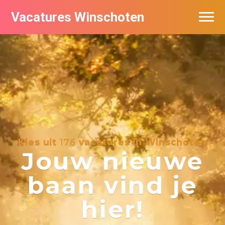
Vacatures Winschoten
Vacatures per bedrijf in Winschoten
Nieuwsbrief feed
Kies uit
176
vacatures in Winschoten
Jouw nieuwe
baan vind je
hier!