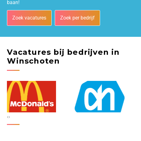
baan!
Zoek vacatures
Zoek per bedrijf
Vacatures bij bedrijven in
Winschoten
‹
›