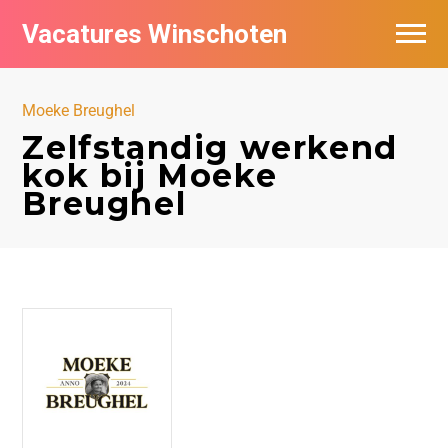
Vacatures Winschoten
Vacatures per bedrijf in Winschoten
Moeke Breughel
Nieuwsbrief feed
Zelfstandig werkend
kok bij Moeke
Breughel