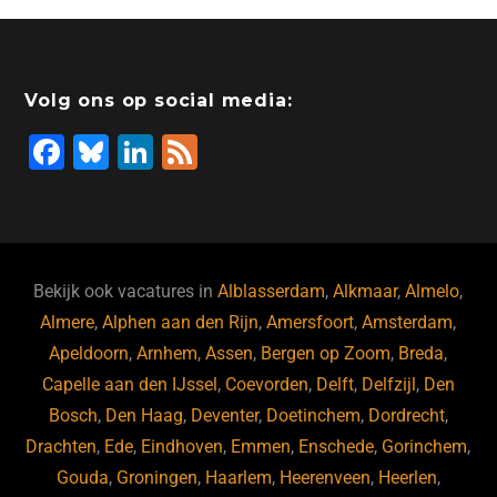
Volg ons op social media:
F
Bl
Li
F
a
u
n
e
c
e
k
e
e
s
e
d
b
ky
dI
Bekijk ook vacatures in
Alblasserdam
,
Alkmaar
,
Almelo
,
o
n
Almere
,
Alphen aan den Rijn
,
Amersfoort
,
Amsterdam
,
Apeldoorn
,
Arnhem
,
Assen
,
Bergen op Zoom
,
Breda
,
o
Capelle aan den IJssel
,
Coevorden
,
Delft
,
Delfzijl
,
Den
k
Bosch
,
Den Haag
,
Deventer
,
Doetinchem
,
Dordrecht
,
Drachten
,
Ede
,
Eindhoven
,
Emmen
,
Enschede
,
Gorinchem
,
Gouda
,
Groningen
,
Haarlem
,
Heerenveen
,
Heerlen
,