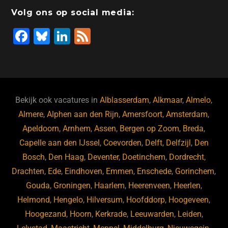
Volg ons op social media:
F
Bl
Li
F
a
u
n
e
c
e
k
e
e
s
e
d
b
ky
dI
Bekijk ook vacatures in
Alblasserdam
,
Alkmaar
,
Almelo
,
o
n
Almere
,
Alphen aan den Rijn
,
Amersfoort
,
Amsterdam
,
Apeldoorn
,
Arnhem
,
Assen
,
Bergen op Zoom
,
Breda
,
o
Capelle aan den IJssel
,
Coevorden
,
Delft
,
Delfzijl
,
Den
k
Bosch
,
Den Haag
,
Deventer
,
Doetinchem
,
Dordrecht
,
Drachten
,
Ede
,
Eindhoven
,
Emmen
,
Enschede
,
Gorinchem
,
Gouda
,
Groningen
,
Haarlem
,
Heerenveen
,
Heerlen
,
Helmond
,
Hengelo
,
Hilversum
,
Hoofddorp
,
Hoogeveen
,
Hoogezand
,
Hoorn
,
Kerkrade
,
Leeuwarden
,
Leiden
,