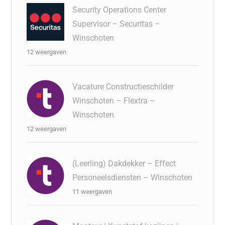
Security Operations Center
Supervisor – Securitas –
Winschoten
12 weergaven
Vacature Constructieschilder
Winschoten – Flextra –
Winschoten
12 weergaven
(Leerling) Dakdekker – Effect
Personeelsdiensten – Winschoten
11 weergaven